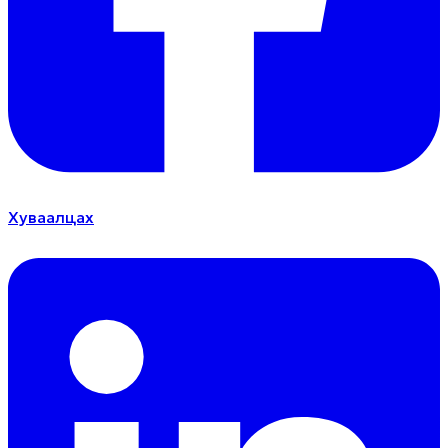
Хуваалцах