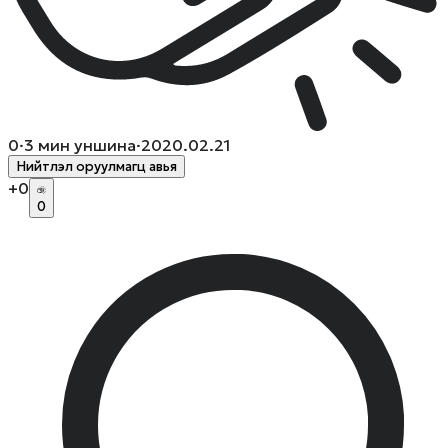
0
·
3
мин уншина
·
2020.02.21
Нийтлэл оруулмагц авья
+
0
0