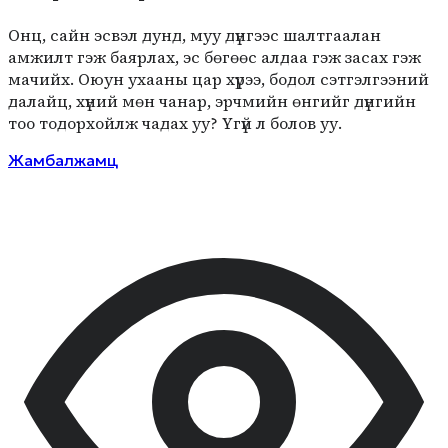
Онц, сайн эсвэл дунд, муу дүнгээс шалтгаалан
амжилт гэж баярлах, эс бөгөөс алдаа гэж засах гэж
мачийх. Оюун ухааны цар хүрээ, бодол сэтгэлгээний
далайц, хүний мөн чанар, эрчмийн өнгийг дүнгийн
тоо тодорхойлж чадах уу? Үгүй л болов уу.
Жамбалжамц