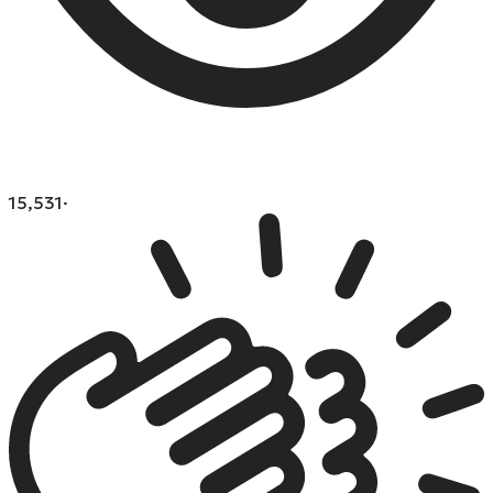
15,531
·