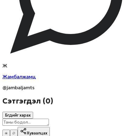
Ж
Жамбалжамц
@jambaljamts
Сэтгэгдэл (
0
)
Бүгдийг харах
Хуваалцах