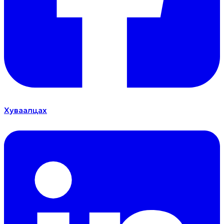
Хуваалцах