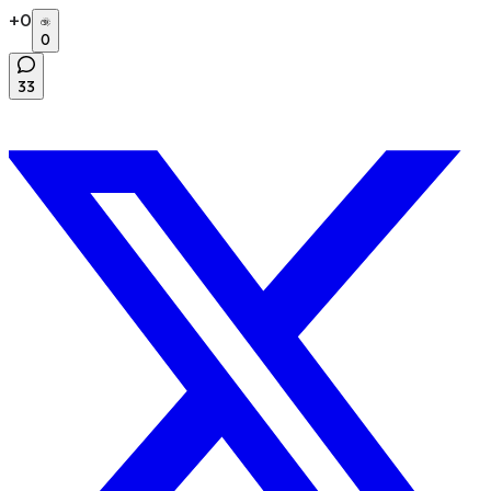
+
0
0
33