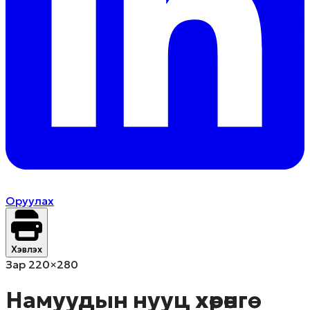
Оруулах
Хэвлэх
Зар 220×280
Намуудын нууц хөрөнгө