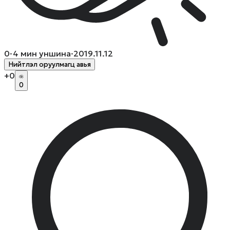
0
·
4
мин уншина
·
2019.11.12
Нийтлэл оруулмагц авья
+
0
0