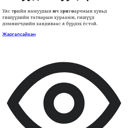
Улс төрийн намуудын өмч хөрөнгө зарчмын хувьд
гишүүдийн татварын хураамж, гишүүд
дэмжигчдийн хандиваас л бүрдэх ёстой.
Жаргалсайхан