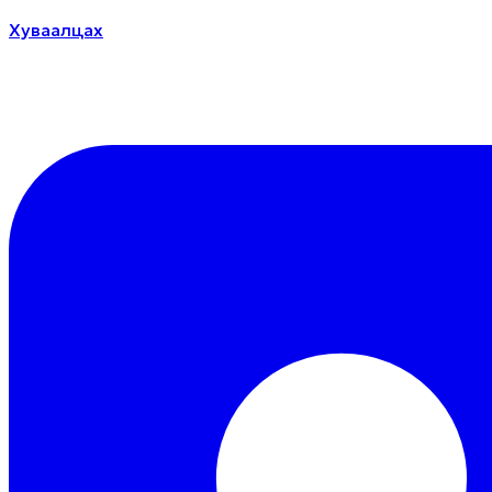
Хуваалцах