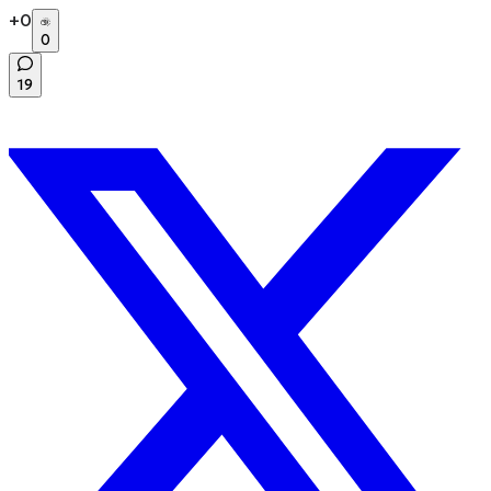
+
0
0
19