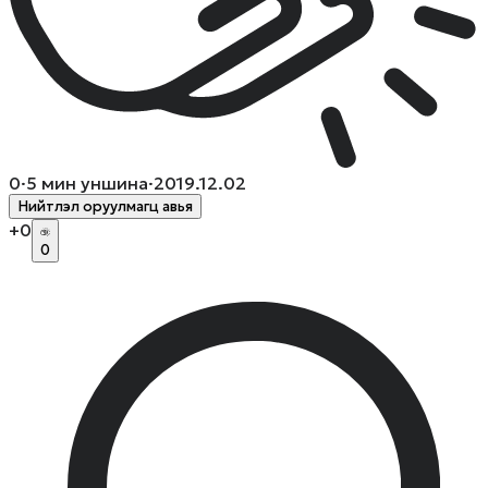
0
·
5
мин уншина
·
2019.12.02
Нийтлэл оруулмагц авья
+
0
0