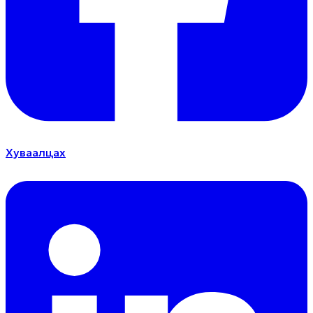
Хуваалцах