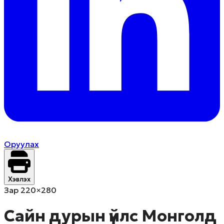
Оруулах
Хэвлэх
Зар 220×280
Сайн дурын үйлс Монголд