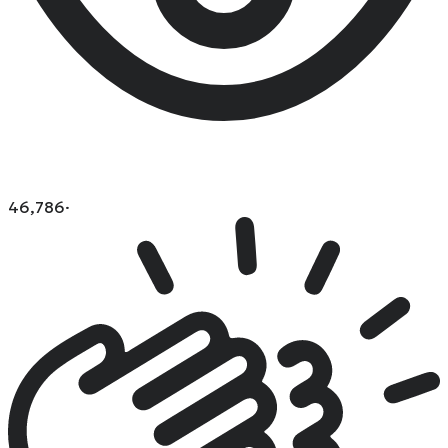
46,786
·