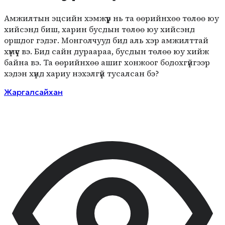
Амжилтын эцсийн хэмжүүр нь та өөрийнхөө төлөө юу
хийсэнд биш, харин бусдын төлөө юу хийсэнд
оршдог гэдэг. Монголчууд бид аль хэр амжилттай
хүмүүс вэ. Бид сайн дураараа, бусдын төлөө юу хийж
байна вэ. Та өөрийнхөө ашиг хонжоог бодохгүйгээр
хэдэн хүнд хариу нэхэлгүй тусалсан бэ?
Жаргалсайхан