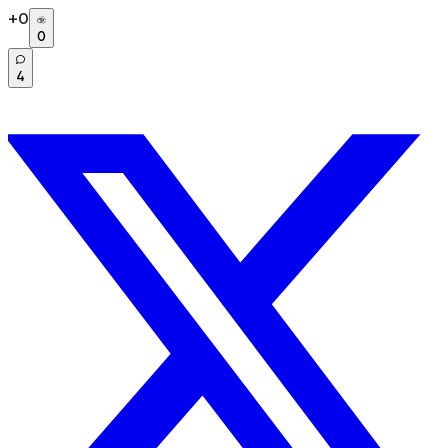
+
0
0
4