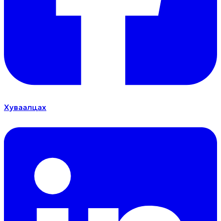
Хуваалцах