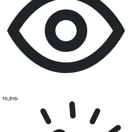
10,816
·