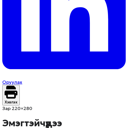
Оруулах
Хэвлэх
Зар 220×280
Эмэгтэйчүүдээ