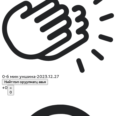
0
·
6
мин уншина
·
2023.12.27
Нийтлэл оруулмагц авья
+
0
0