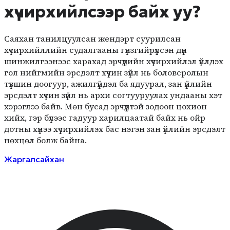
хүчирхийлсээр байх уу?
Саяхан танилцуулсан жендэрт суурилсан
хүчирхийллийн судалгааны гүнзгийрүүлсэн дүн
шинжилгээнээс харахад эрчүүдийн хүчирхийлэл үйлдэх
гол нийгмийн эрсдэлт хүчин зүйл нь боловсролын
түвшин доогуур, ажилгүйдэл ба ядуурал, зан үйлийн
эрсдэлт хүчин зүйл нь архи согтууруулах ундааны хэт
хэрэглээ байв. Мөн бусад эрчүүдтэй зодоон цохион
хийх, гэр бүлээс гадуур харилцаатай байх нь ойр
дотны хүнээ хүчирхийлэх бас нэгэн зан үйлийн эрсдэлт
нөхцөл болж байна.
Жаргалсайхан