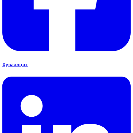
Хуваалцах