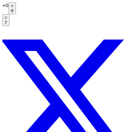
+
0
0
7