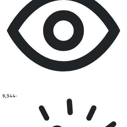
9,344
·