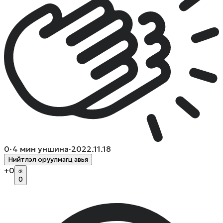
0
·
4
мин уншина
·
2022.11.18
Нийтлэл оруулмагц авья
+
0
0