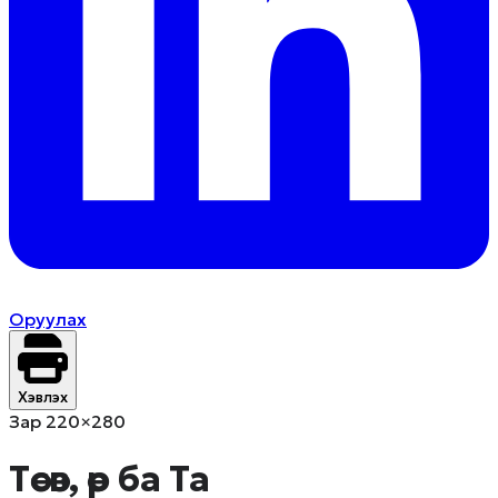
Оруулах
Хэвлэх
Зар 220×280
Төсөв, өр ​ба Та