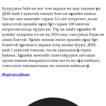
Бууруулах байсан нэг том зардал нь цар тахлын үед
ДНБ-ний 4 хувьтай тэнцэх болсон хүүхдийн мөнгө.
Төсөвт энэ мөнгийг сарын 3.5 сая төгрөгөөс доош
орлоготой өрхийн хүүхэд бүрт сарын 100 мянган
төгрөголгохоор оруулсан. Тэр нь нийт хүүхдийн 90
хувийг хамрана гэсэн нь 2024 оны сонгуульд бэлдсэн
ажил болтой. Үүнийг зөвхөн эмзэг өрхийн хүүхэд бүрт
бодитой хүргэхэд л зардал хоёр дахин буурч, ДНБ-
ний 2 хувьтай тэнцэж, төсөв алдагдалгүй гарах
байлаа. Хүүхдийн мөнгийг хавтгайруулж олгохын
оронд зөвхөн шаардлагатайд олгох нь зүйд нийцнэ,
сонгогдох төлөвлөгөөнд нь мэдээж нийцэхгүй.
Жаргалсайхан