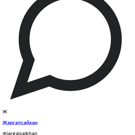
Ж
Жаргалсайхан
@jargalsaikhan