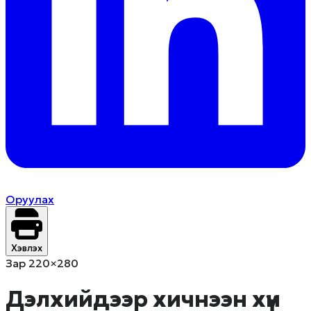
Оруулах
Хэвлэх
Зар 220×280
Дэлхийдээр хичнээн хүн