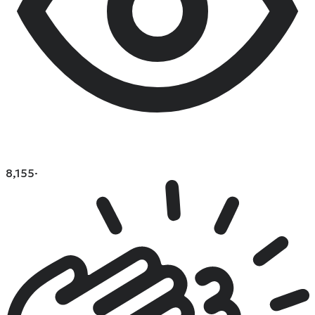
8,155
·