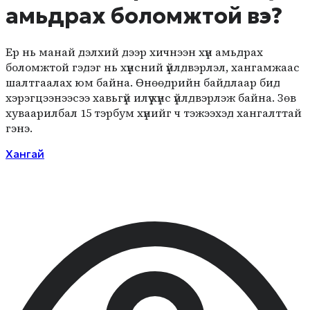
амьдрах боломжтой вэ?
Ер нь манай дэлхий дээр хичнээн хүн амьдрах
боломжтой гэдэг нь хүнсний үйлдвэрлэл, хангамжаас
шалтгаалах юм байна. Өнөөдрийн байдлаар бид
хэрэгцээнээсээ хавьгүй илүү хүнс үйлдвэрлэж байна. Зөв
хуваарилбал 15 тэрбум хүнийг ч тэжээхэд хангалттай
гэнэ.
Хангай