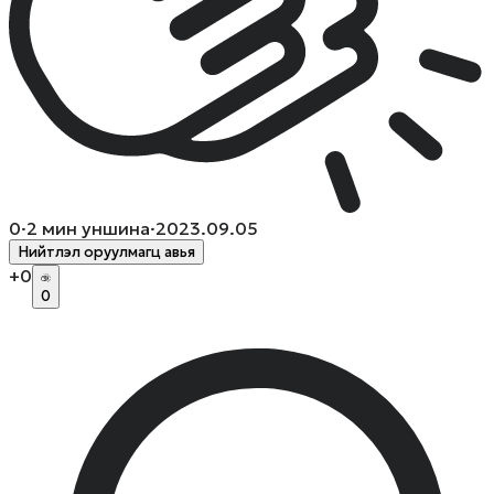
0
·
2
мин уншина
·
2023.09.05
Нийтлэл оруулмагц авья
+
0
0