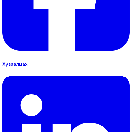
Хуваалцах