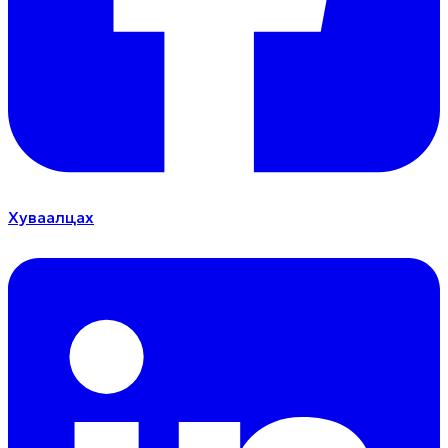
Хуваалцах