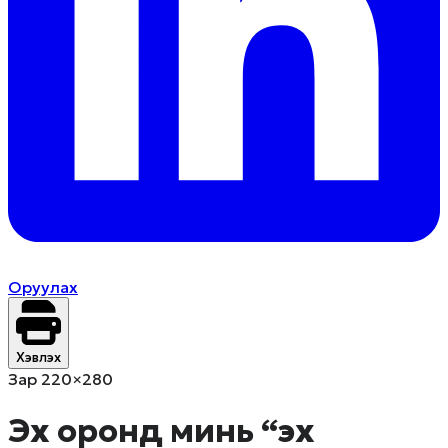
Оруулах
Хэвлэх
Зар 220×280
Эх оронд минь “эх