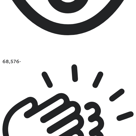
68,576
·