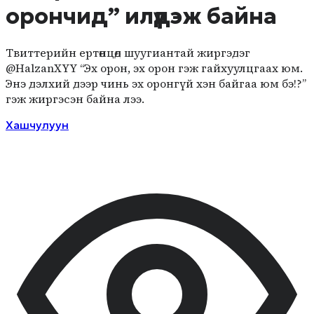
орончид” илүүдэж байна
Твиттерийн ертөнцөд шуугиантай жиргэдэг
@HalzanXYY “Эх орон, эх орон гэж гайхуулцгаах юм.
Энэ дэлхий дээр чинь эх оронгүй хэн байгаа юм бэ!?”
гэж жиргэсэн байна лээ.
Хашчулуун