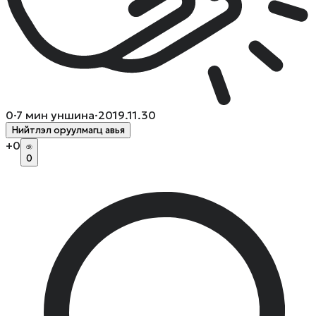
0
·
7
мин уншина
·
2019.11.30
Нийтлэл оруулмагц авья
+
0
0