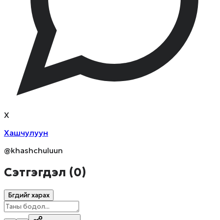
Х
Хашчулуун
@khashchuluun
Сэтгэгдэл (
0
)
Бүгдийг харах