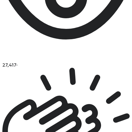
27,417
·