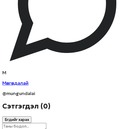
М
Мөнгөндалай
@mungundalai
Сэтгэгдэл (
0
)
Бүгдийг харах