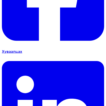
Хуваалцах