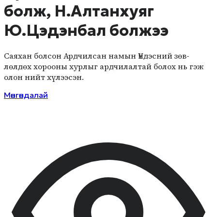
болж, Н.Алтанхуяг
Ю.Цэдэнбал болжээ
Саяхан болсон Ард­чил­сан намын Үндэсний зөв­
лөлдөх хорооны хур­лыг ард­чилалтай болох нь гэж
олон нийт хүлээ­сэн.
Мөнгөндалай