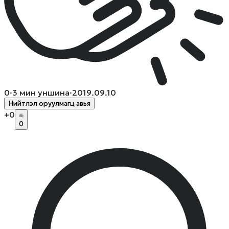
0
·
3
мин уншина
·
2019.09.10
Нийтлэл оруулмагц авья
+
0
0