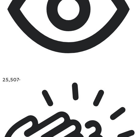
25,507
·