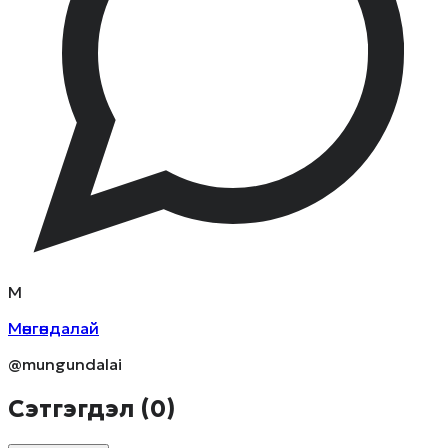
М
Мөнгөндалай
@mungundalai
Сэтгэгдэл (
0
)