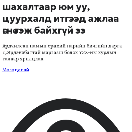
шахалтаар юм уу,
цуурхалд итгээд ажлаа
өгнө гэж байхгүй ээ
Ардчилсан намын ерөнхий нарийн бичгийн дарга
Д.Эрдэнэбаттай маргааш болох ҮЗХ-ны хурлын
талаар ярилцлаа.
Мөнгөндалай