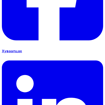
Хуваалцах