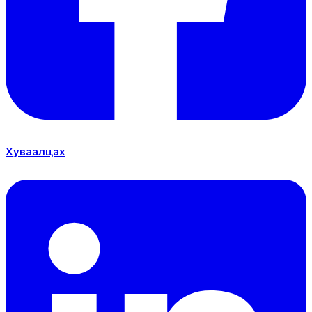
Хуваалцах