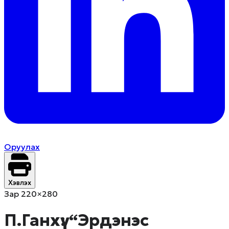
Оруулах
Хэвлэх
Зар 220×280
П.Ганхүү: “Эрдэнэс