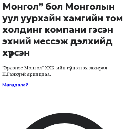
Монгол” бол Монголын
уул уурхайн хамгийн том
холдинг ​компани гэсэн
эхний мессэж дэлхийд
хүрсэн
“Эрдэнэс Монгол” ХХК-ийн гүйцэтгэх захирал
П.Ганхүүтэй ярилцлаа.
Мөнгөндалай