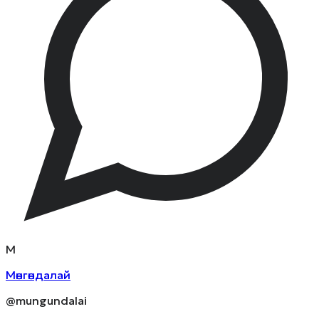
М
Мөнгөндалай
@mungundalai