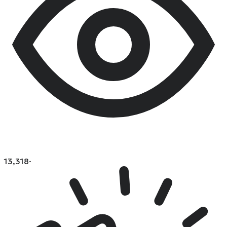
13,318
·