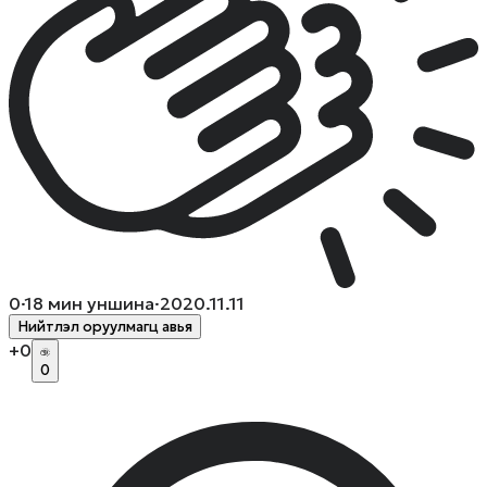
0
·
18
мин уншина
·
2020.11.11
Нийтлэл оруулмагц авья
+
0
0