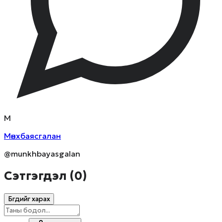
М
Мөнхбаясгалан
@munkhbayasgalan
Сэтгэгдэл (
0
)
Бүгдийг харах