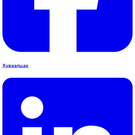
Хуваалцах