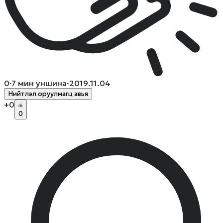
0
·
7
мин уншина
·
2019.11.04
Нийтлэл оруулмагц авья
+
0
0