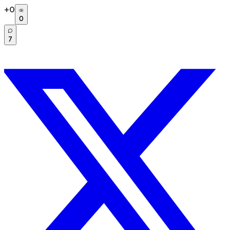
+
0
0
7