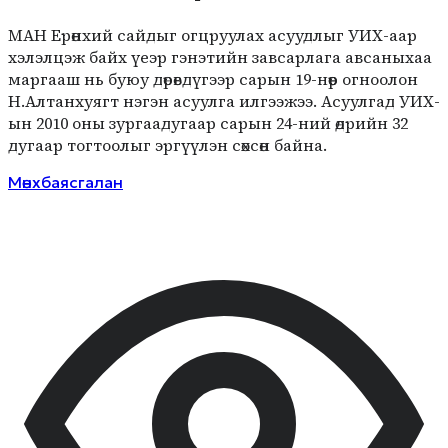
МАН Ерөнхий сайдыг огц­руулах асуудлыг УИХ-аар
хэлэлцэж байх үеэр гэнэтийн завсарлага авсаныхаа
маргааш нь буюу дөрөвдүгээр сарын 19-нөөр огноолон
Н.Алтанхуягт нэгэн асуулга илгээжээ. Асуулгад УИХ-
ын 2010 оны зургаадугаар сарын 24-ний өдрийн 32
дугаар тогтоолыг эргүүлэн сөхсөн байна.
Мөнхбаясгалан