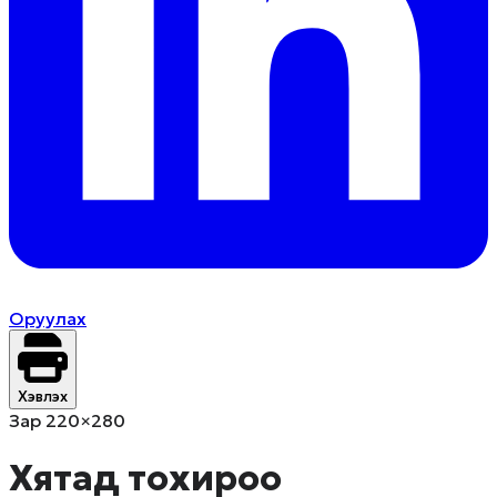
Оруулах
Хэвлэх
Зар 220×280
Хятад тохироо