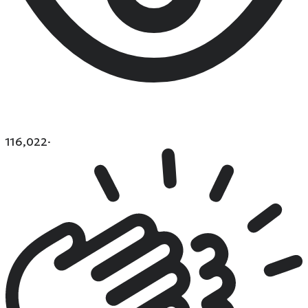
116,022
·