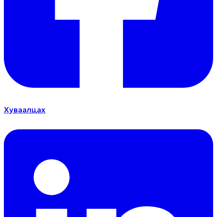
Хуваалцах