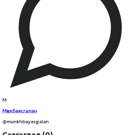
М
Мөнхбаясгалан
@munkhbayasgalan