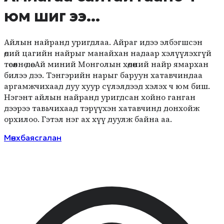
юм шиг ээ...
Айлын найранд уригдлаа. Айраг идээ элбэгшсэн
өдий цагийн найрыг манайхан надаар хэлүүлэхгүй
төсөөл­нө дөө. Ай миний Монголын хө­дөөний найр ямархан
би­лээ дээ. Тэнгэрийн на­рыг баруун хатавчиндаа
аргамжчихаад дуу хуур сүлэлдээд хэлэх ч юм биш.
Нэгэнт айлын найранд уригдсан хойно ганган
дээрээ тавьчихаад тэ­рүүхэн хатавчинд донхойж
орхилоо. Гэтэл нэг ах хүү дуулж байна аа.
Мөнхбаясгалан