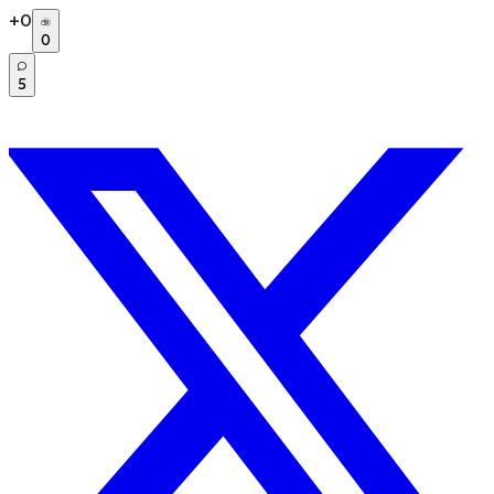
+
0
0
5