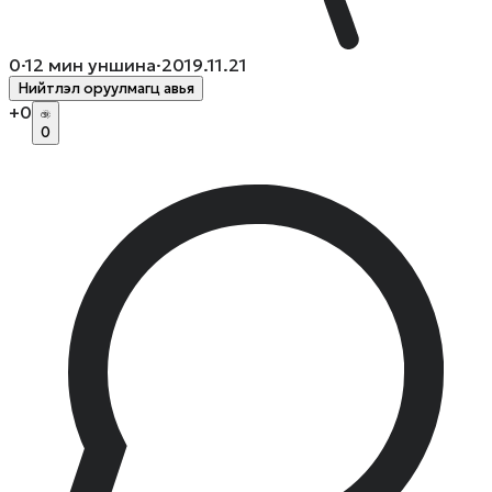
0
·
12
мин уншина
·
2019.11.21
Нийтлэл оруулмагц авья
+
0
0