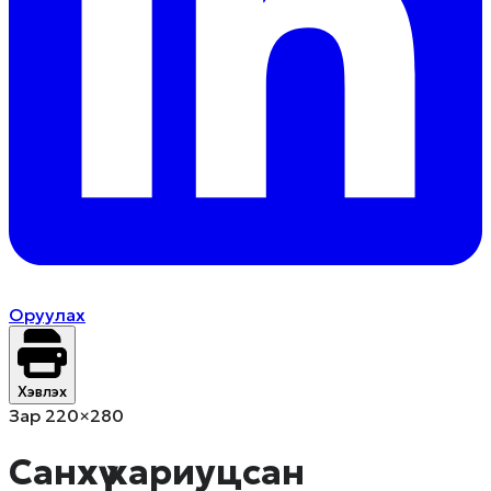
Оруулах
Хэвлэх
Зар 220×280
Санхүү хариуцсан