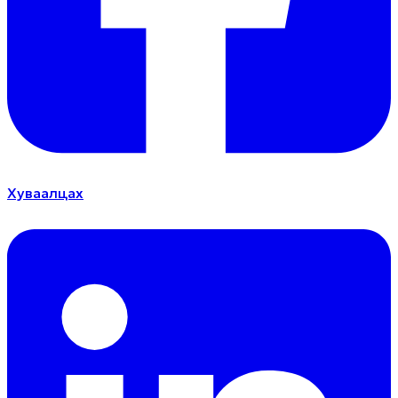
Хуваалцах