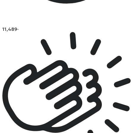
11,489
·