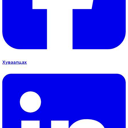
Хуваалцах