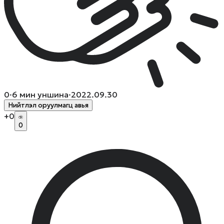
0
·
6
мин уншина
·
2022.09.30
Нийтлэл оруулмагц авья
+
0
0