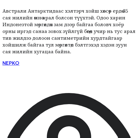
Австрали Антарктидаас хэлтэрч хойш хөвсөөр ердөө 35
сая жилийн өмнө арал болсон түүхтэй. Одоо харин
Индонезтой мөргөлдөх зам дээр байгаа боловч хоёр
орны иргэд санаа зовох зүйлгүй бөгөөд учир нь тус арал
тив жилдээ долоон сантиметрийн хурдтайгаар
хойшилж байгаа тул мөргөлтөд бэлтгэхэд хэдэн зуун
сая жилийн хугацаа байна.
NEPKO