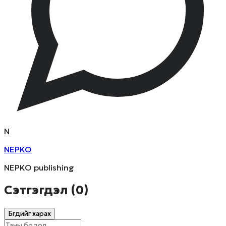
N
NEPKO
NEPKO publishing
Сэтгэгдэл (
0
)
Бүгдийг харах