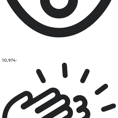
10,974
·