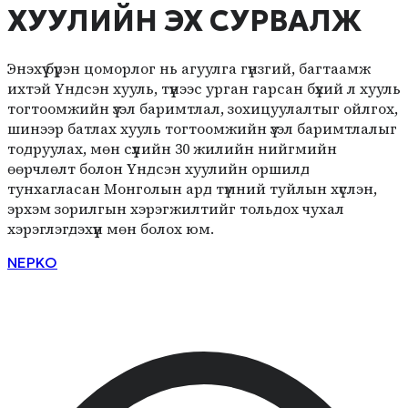
ХУУЛИЙН ЭХ СУРВАЛЖ
Энэхүү бүрэн цоморлог нь агуулга гүнзгий, багтаамж
ихтэй Үндсэн хууль, түүнээс урган гарсан бүхий л хууль
тогтоомжийн үзэл баримтлал, зохицуулалтыг ойлгох,
шинээр батлах хууль тогтоомжийн үзэл баримтлалыг
тодруулах, мөн сүүлийн 30 жилийн нийгмийн
өөрчлөлт болон Үндсэн хуулийн оршилд
тунхагласан Монголын ард түмний туйлын хүслэн,
эрхэм зорилгын хэрэгжилтийг тольдох чухал
хэрэглэгдэхүүн мөн болох юм.
NEPKO