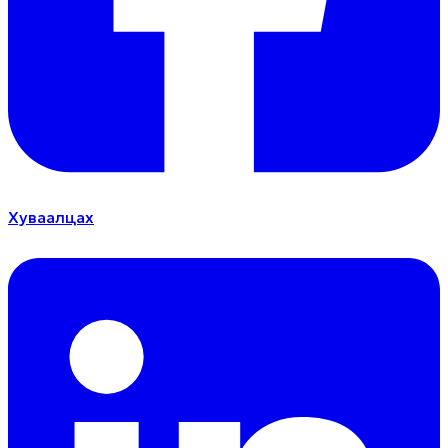
Хуваалцах