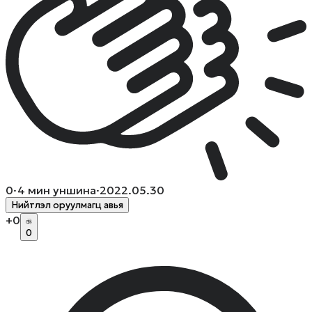
0
·
4
мин уншина
·
2022.05.30
Нийтлэл оруулмагц авья
+
0
0