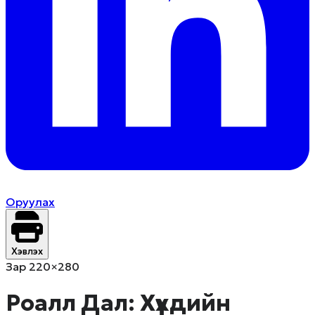
Оруулах
Хэвлэх
Зар 220×280
Роалл Дал: Хүүхдийн