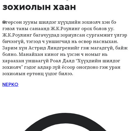
зохиолын хаан
Өнгөрсөн зууны шилдэг хүүхдийн зохиолч хэн бэ
гэвэл таны санаанд Ж.К.Роулинг орох болов уу.
Ж.К.Роулинг багачуудад зориулсан сургамжит үлгэр
бичээгүй, тэгээд ч уншигчид нь өсвөр насныхан.
Зарим хүн Астрид Линдгренийг гэж магадгүй, байж
болно. Манайхан киног нь үзсэн ч номыг нь
хараахан уншаагүй Роал Далд “Хүүхдийн шилдэг
зохиолч” гэдэг алдар зүй ёсоор оногдоно гэж уран
зохиолын ертөнц үздэг билээ.
NEPKO