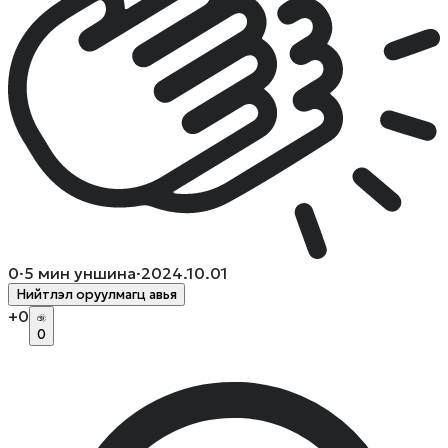
0
·
5
мин уншина
·
2024.10.01
Нийтлэл оруулмагц авья
+
0
0