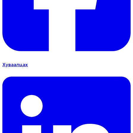
Хуваалцах