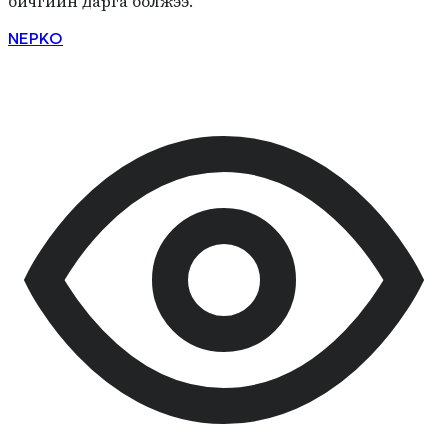
бичгийн дарга болжээ.
NEPKO