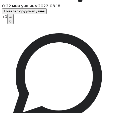
0
·
22
мин уншина
·
2022.08.18
Нийтлэл оруулмагц авья
+
0
0