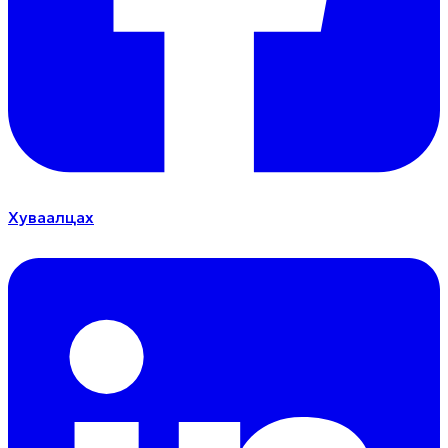
Хуваалцах