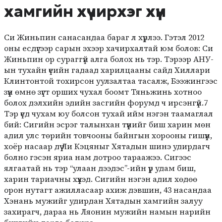
хамгийн хүчирхэг хүн
Си Жиньпин санасандаа бараг л хүрлээ. Гэтэл 2012
оны есдүгээр сарын эхээр хачирхалтай юм болов: Си
Жиньпин ор сураггүй алга болох нь тэр. Тэрээр АНУ-
ын тухайн үеийн гадаад харилцааны сайд Хиллари
Клинтонтой тохирсон уулзалтаа тасалж, Бээжингээс
зүүн өмнө зүгт орших чухал боомт Тяньжинь хотноо
болох дэлхийн эдийн засгийн форумд ч ирсэнгүй.7
Тэр үед чухам юу болсон тухай ийм нэгэн таамаглал
бий: Сигийн эсрэг талынхан түүнийг биш харин мөн
адил улс төрийн товчооны байнгын хорооны гишүүн,
хоёр насаар дүү Ли Кэцяныг Хятадын шинэ удирдагч
болно гэсэн яриа нам дотроо тараажээ. Сигээс
ялгаатай нь тэр “улаан дээдэс”-ийн үр удам биш,
харин тариачны хүүхэд. Сигийн нэгэн адил хөдөө
орон нутагт ажилласаар ахиж дэвшин, 43 насандаа
Хэнань мужийг удирдан Хятадын хамгийн залуу
захирагч, дараа нь Ляонин мужийн намын нарийн