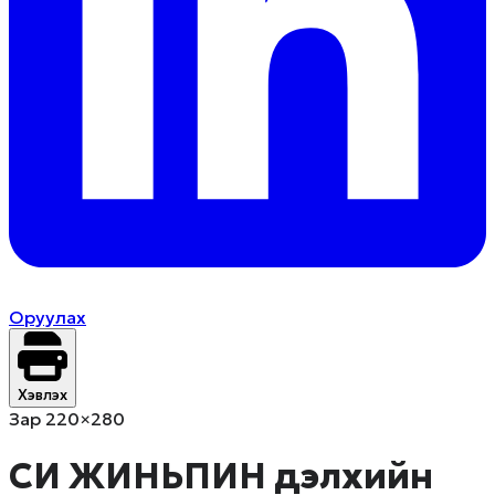
Оруулах
Хэвлэх
Зар 220×280
СИ ЖИНЬПИН дэлхийн