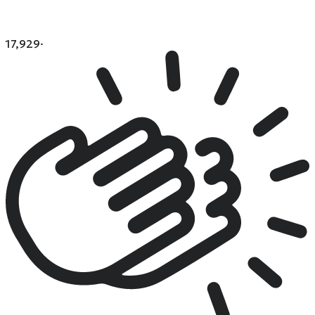
17,929
·