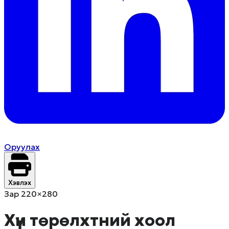
Оруулах
Хэвлэх
Зар 220×280
Хүн төрөлхтний хоол