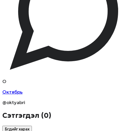
О
Октябрь
@oktyabri
Сэтгэгдэл (
0
)
Бүгдийг харах