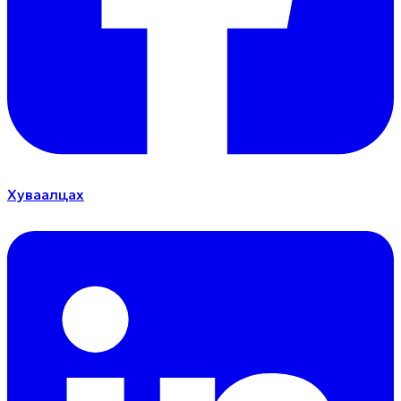
Хуваалцах