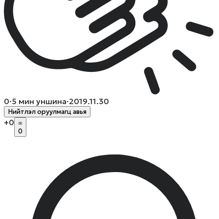
0
·
5
мин уншина
·
2019.11.30
Нийтлэл оруулмагц авья
+
0
0