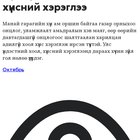
хүнсний хэрэглээ
Манай гарагийн хүн ам оршин байгаа газар орныхоо
онцлог, уламжлалт амьдралын хэв маяг, өөр өөрийн
давтагдашгүй онцлогоос шалтгаалан харилцан
адилгүй хоол хүнс хэрэглэж ирсэн түүхтэй. Улс
үндэстний хоол, хүнсний хэрэглээнд дараах хүчин зүйл
гол нөлөө үзүүлдэг.
Октябрь