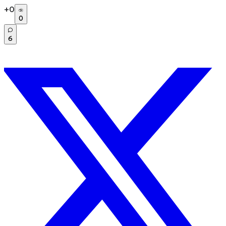
+
0
0
6