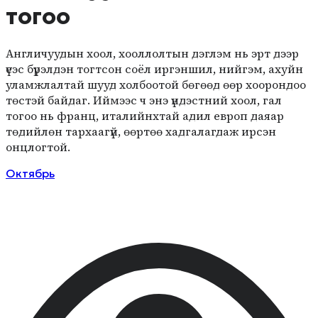
тогоо
Англичуудын хоол, хооллолтын дэглэм нь эрт дээр
үеэс бүрэлдэн тогтсон соёл иргэншил, нийгэм, ахуйн
уламжлалтай шууд холбоотой бөгөөд өөр хоорондоо
төстэй байдаг. Иймээс ч энэ үндэстний хоол, гал
тогоо нь франц, италийнхтай адил европ даяар
төдийлөн тархаагүй, өөртөө хадгалагдаж ирсэн
онцлогтой.
Октябрь