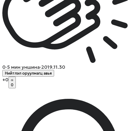
0
·
5
мин уншина
·
2019.11.30
Нийтлэл оруулмагц авья
+
0
0