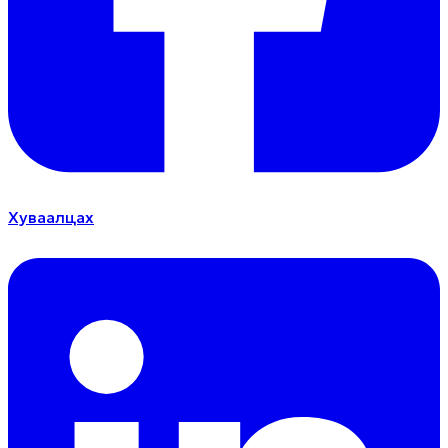
Хуваалцах