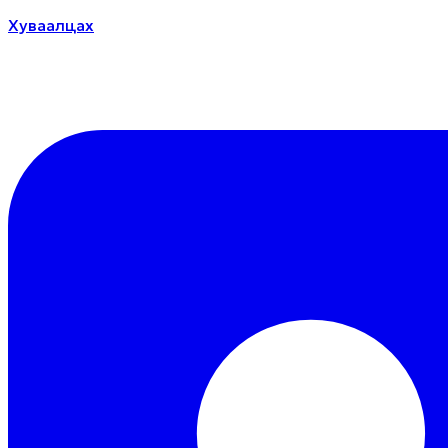
Хуваалцах