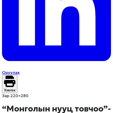
Оруулах
Хэвлэх
Зар 220×280
​“Монголын нууц товчоо”-