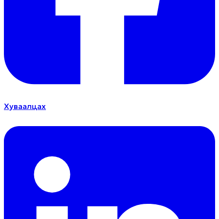
Хуваалцах