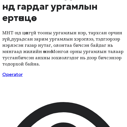
нд гардаг ургамлын
ертөнцөөс
МНТ-нд цөөнгүй тооны ургамлын нэр, тархсан орчин
зүй,дурьдсан зарим ургамлын хэрэглээ, тэдгээрээр
нэрлэсэн газар нутаг, олонтаа бичсэн байдаг нь
мянгаад жилийн өмнө Монгол орны ургамлын талаар
тусганбичсэн анхны зохиолгэдэг нь дээр бичсэнээр
тодорхой байна.
Operator