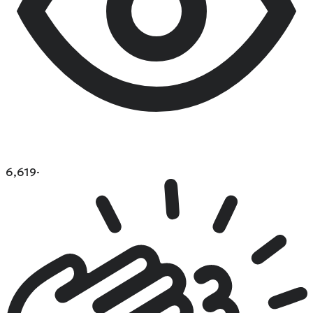
6,619
·