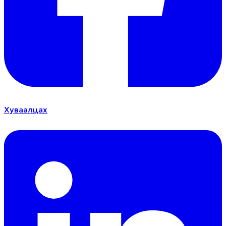
Хуваалцах