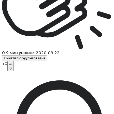
0
·
9
мин уншина
·
2020.09.22
Нийтлэл оруулмагц авья
+
0
0