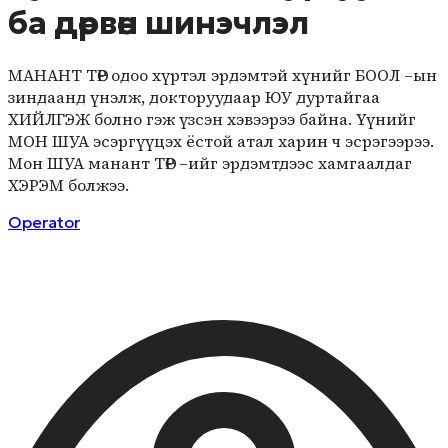
ба дөрвөн шинэчлэл
МАНАНТ ТӨР одоо хүртэл эрдэмтэй хүнийг БООЛ –ын
зиндаанд үнэлж, докторуудаар ЮУ дуртайгаа
ХИЙЛГЭЖ болно гэж үзсэн хэвээрээ байна. Үүнийг
МОН ШУА эсэргүүцэх ёстой атал харин ч эсрэгээрээ.
Мон ШУА манант ТӨР –ийг эрдэмтдээс хамгаалдаг
ХЭРЭМ болжээ.
Operator