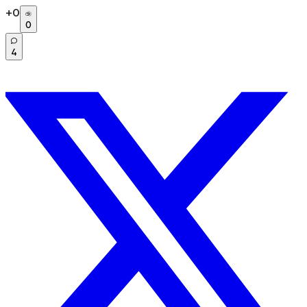
+
0
0
4