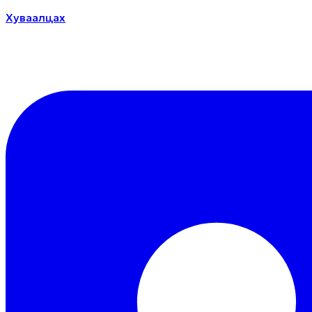
Хуваалцах