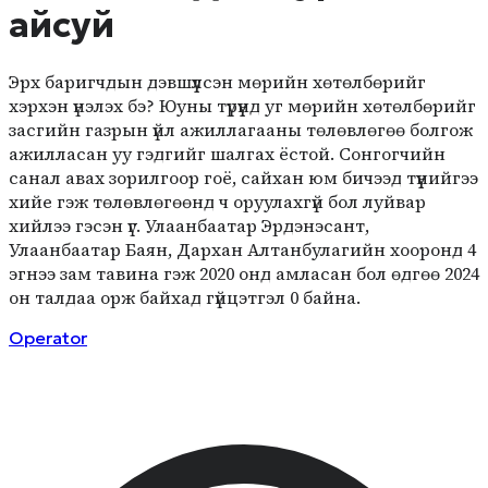
айсуй
Эрх баригчдын дэвшүүлсэн мөрийн хөтөлбөрийг
хэрхэн үнэлэх бэ? Юуны түрүүнд уг мөрийн хөтөлбөрийг
засгийн газрын үйл ажиллагааны төлөвлөгөө болгож
ажилласан уу гэдгийг шалгах ёстой. Сонгогчийн
санал авах зорилгоор гоё, сайхан юм бичээд түүнийгээ
хийе гэж төлөвлөгөөнд ч оруулахгүй бол луйвар
хийлээ гэсэн үг. Улаанбаатар Эрдэнэсант,
Улаанбаатар Баян, Дархан Алтанбулагийн хооронд 4
эгнээ зам тавина гэж 2020 онд амласан бол өдгөө 2024
он талдаа орж байхад гүйцэтгэл 0 байна.
Operator