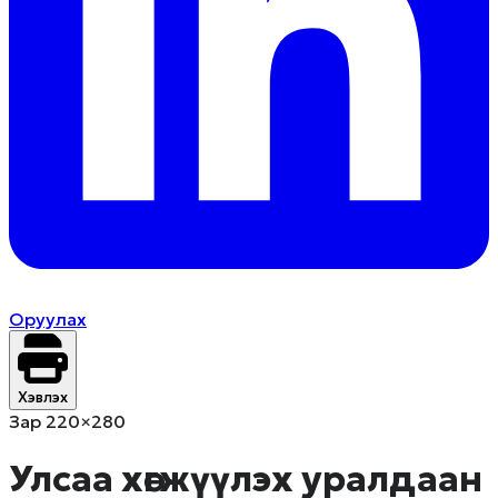
Оруулах
Хэвлэх
Зар 220×280
Улсаа хөгжүүлэх уралдаан