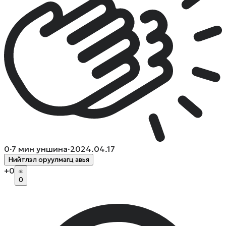
0
·
7
мин уншина
·
2024.04.17
Нийтлэл оруулмагц авья
+
0
0