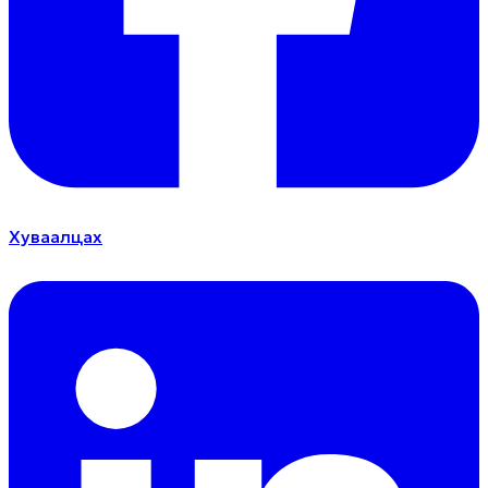
Хуваалцах