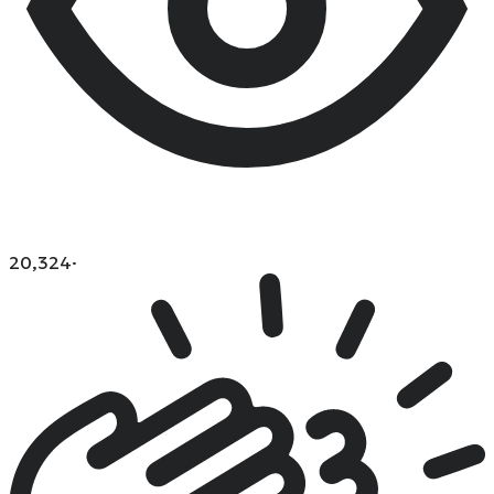
20,324
·