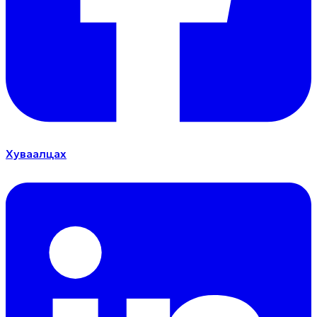
Хуваалцах