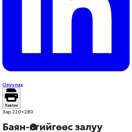
Оруулах
Хэвлэх
Зар 220×280
Баян-Өлгийгөөс залуу