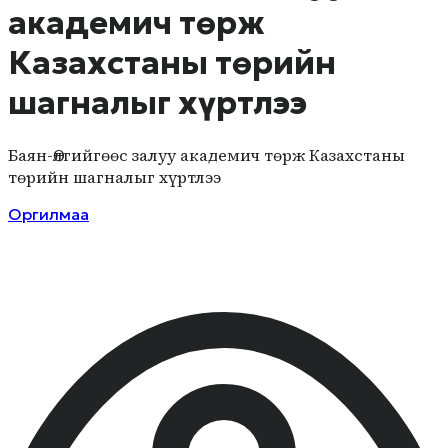
академич төрж
Казахстаны төрийн
шагналыг хүртлээ
Баян-Өлгийгөөс залуу академич төрж Казахстаны
төрийн шагналыг хүртлээ
Оргилмаа