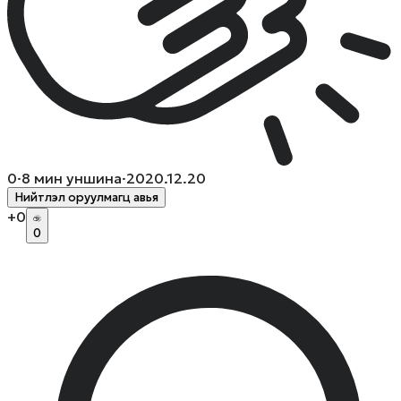
0
·
8
мин уншина
·
2020.12.20
Нийтлэл оруулмагц авья
+
0
0