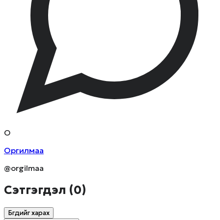
О
Оргилмаа
@orgilmaa
Сэтгэгдэл (
0
)
Бүгдийг харах