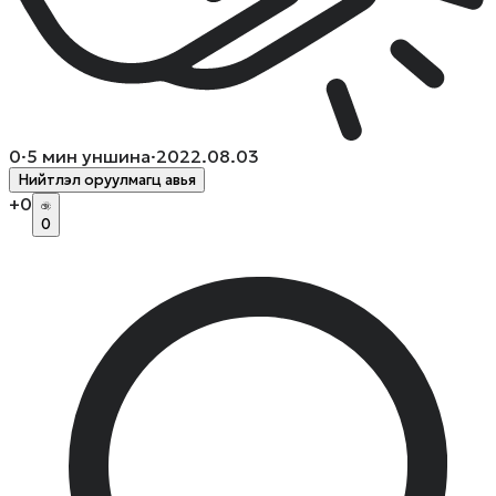
0
·
5
мин уншина
·
2022.08.03
Нийтлэл оруулмагц авья
+
0
0