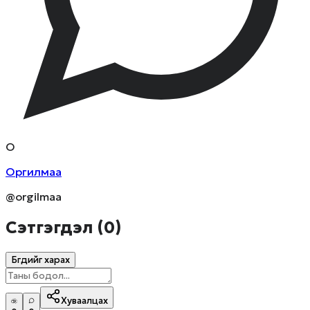
О
Оргилмаа
@orgilmaa
Сэтгэгдэл (
0
)
Бүгдийг харах
Хуваалцах