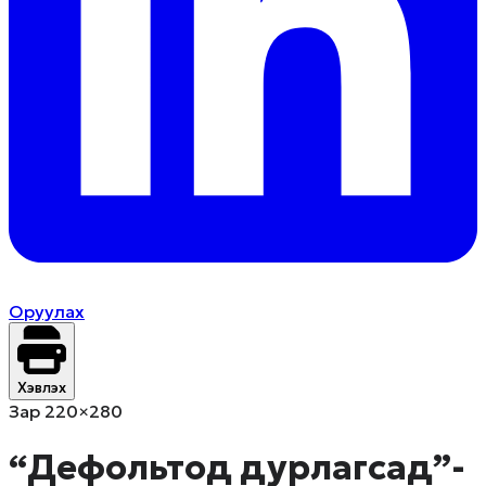
Оруулах
Хэвлэх
Зар 220×280
“Дефольтод дурлагсад”-