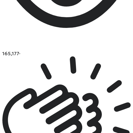
165,177
·