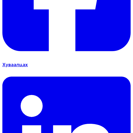
Хуваалцах