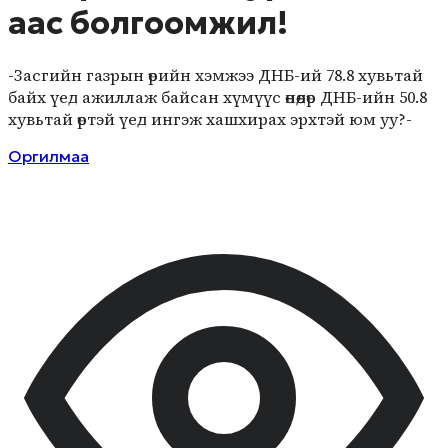
аас болгоомжил!
-Засгийн газрын өрийн хэмжээ ДНБ-ий 78.8 хувьтай
байх үед ажиллаж байсан хүмүүс өнөөдөр ДНБ-ийн 50.8
хувьтай өртэй үед ингэж хашхирах эрхтэй юм уу?-
Оргилмаа