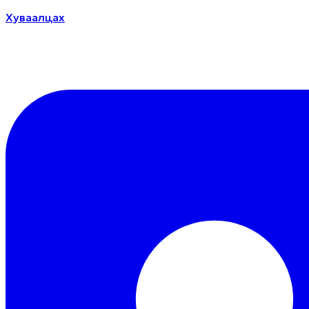
Хуваалцах