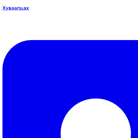
Хуваалцах