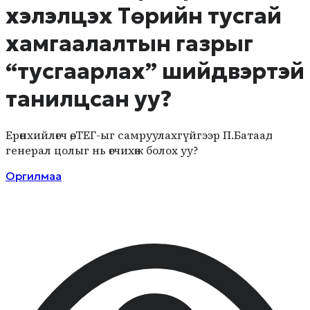
хэлэлцэх Төрийн тусгай
хамгаалалтын газрыг
“тусгаарлах” шийдвэртэй
танилцсан уу?
Ерөнхийлөгч өө, ТЕГ-ыг самруулахгүйгээр П.Батаад
генерал цолыг нь өгчихөж болох уу?
Оргилмаа