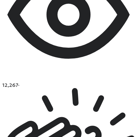
12,267
·