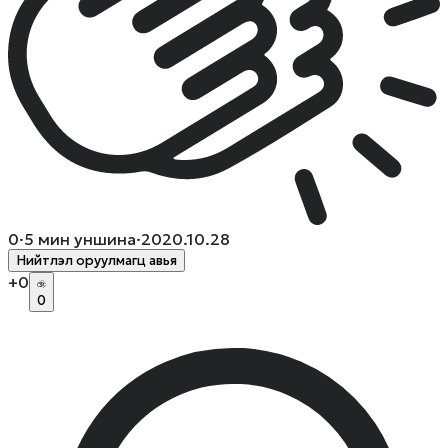
0
·
5
мин уншина
·
2020.10.28
Нийтлэл оруулмагц авья
+
0
0