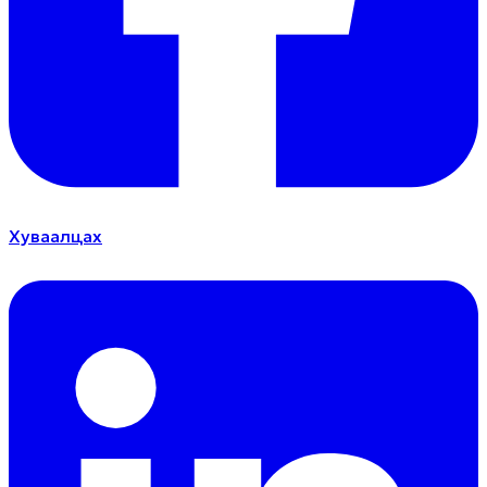
Хуваалцах