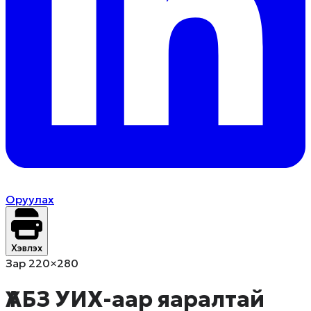
Оруулах
Хэвлэх
Зар 220×280
ҮАБЗ УИХ-аар яаралтай