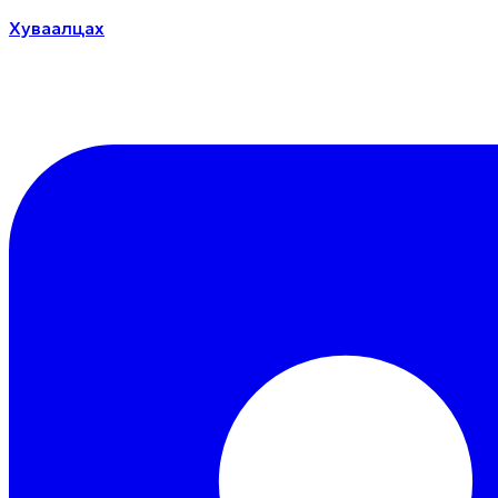
Хуваалцах