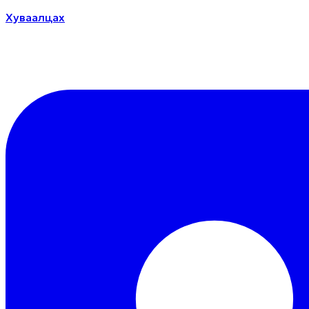
Хуваалцах