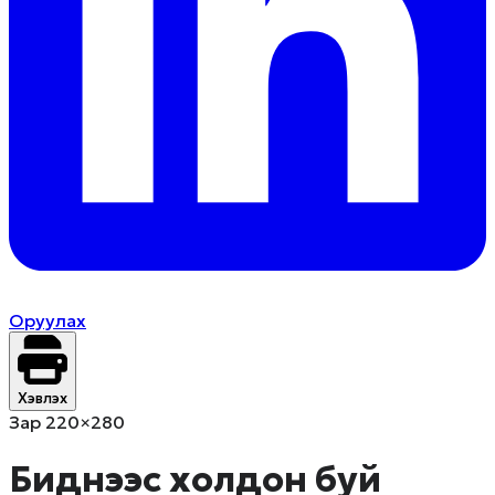
Оруулах
Хэвлэх
Зар 220×280
Биднээс холдон буй