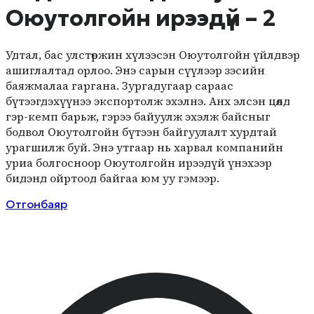
Оюутолгойн ирээдүй – 2
Удтал, бас улстөржин хүлээсэн Оюутолгойн үйлдвэр
ашиглалтад орлоо. Энэ сарын сүүлээр зэсийн
баяжмалаа гаргана. Зургадугаар сараас
бүтээгдэхүүнээ экспортолж эхэлнэ. Анх элсэн цөлд
гэр-кемп барьж, гэрээ байуулж эхэлж байсныг
бодвол Оюутолгойн бүтээн байгуулалт хурдтай
урагшилж буй. Энэ утгаар нь харвал компанийн
уриа болгосноор Оюутолгойн ирээдүй үнэхээр
бидэнд ойртоод байгаа юм уу гэмээр.
Отгонбаяр