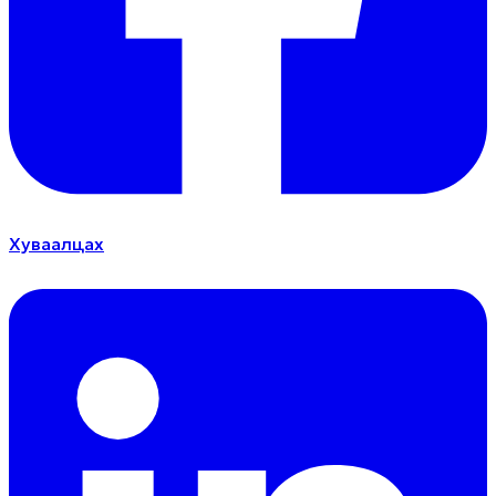
Хуваалцах