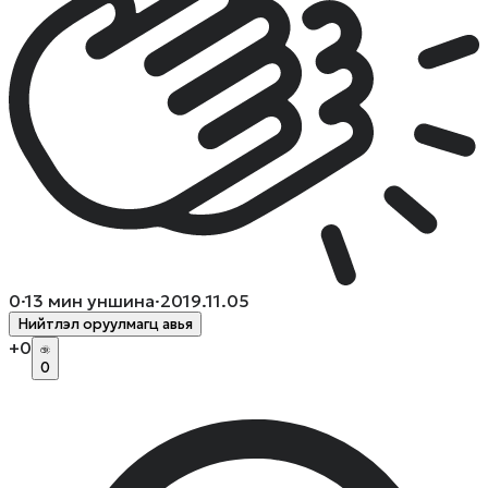
0
·
13
мин уншина
·
2019.11.05
Нийтлэл оруулмагц авья
+
0
0