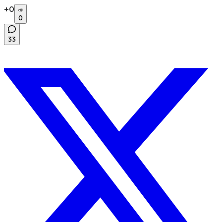
+
0
0
33