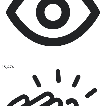
13,474
·