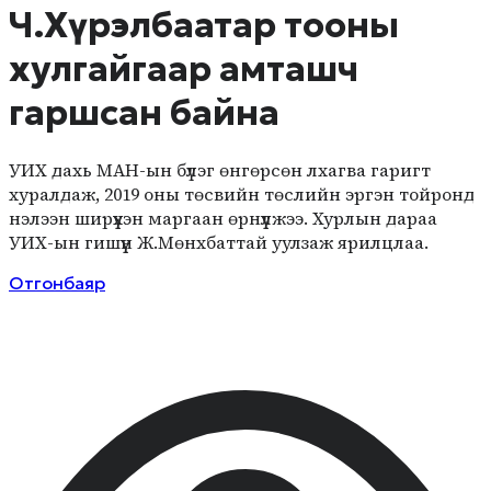
Ч.Хүрэлбаатар тооны
хулгайгаар амташч
гаршсан байна
УИХ дахь МАН-ын бүлэг өнгөрсөн лхагва гаригт
хуралдаж, 2019 оны төсвийн төслийн эргэн тойронд
нэлээн ширүүхэн маргаан өрнүүлжээ. Хурлын дараа
УИХ-ын гишүүн Ж.Мөнхбаттай уулзаж ярилцлаа.
Отгонбаяр