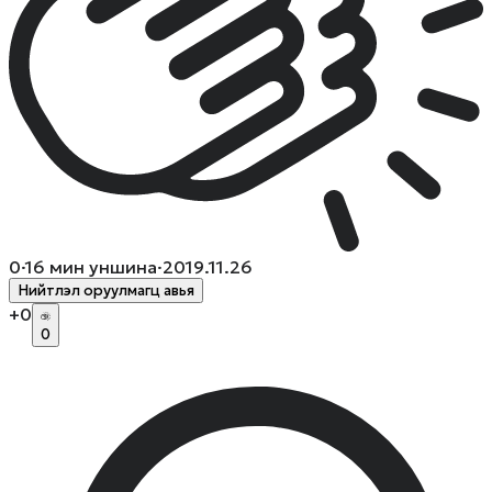
0
·
16
мин уншина
·
2019.11.26
Нийтлэл оруулмагц авья
+
0
0