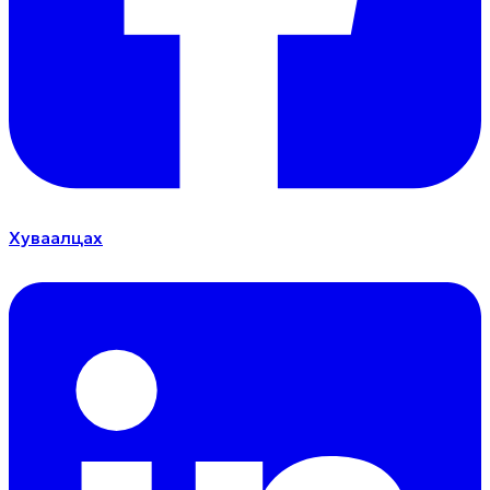
Хуваалцах