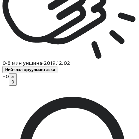
0
·
8
мин уншина
·
2019.12.02
Нийтлэл оруулмагц авья
+
0
0