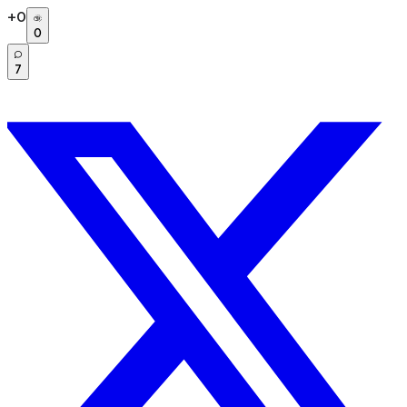
+
0
0
7