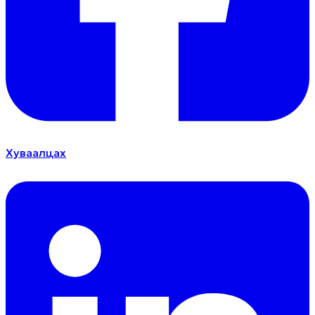
Хуваалцах