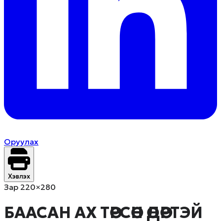
Оруулах
Хэвлэх
Зар 220×280
БААСАН АХ ТӨРСӨН ӨДӨРТЭЙ