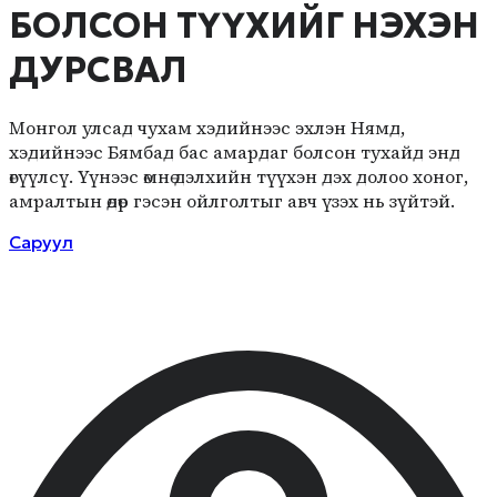
БОЛСОН ТҮҮХИЙГ НЭХЭН
ДУРСВАЛ
Монгол улсад чухам хэдийнээс эхлэн Нямд,
хэдийнээс Бямбад бас амардаг болсон тухайд энд
өгүүлсү. Үүнээс өмнө дэлхийн түүхэн дэх долоо хоног,
амралтын өдөр гэсэн ойлголтыг авч үзэх нь зүйтэй.
Саруул