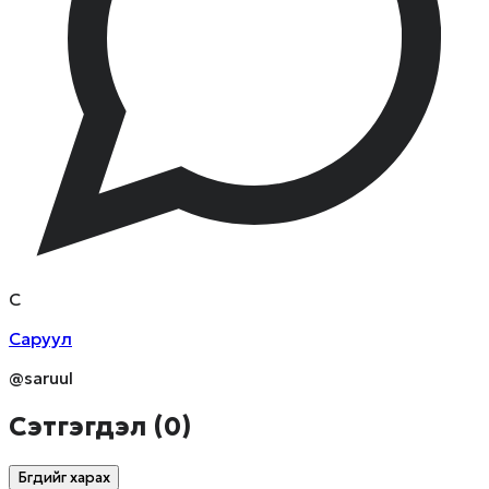
С
Саруул
@saruul
Сэтгэгдэл (
0
)
Бүгдийг харах