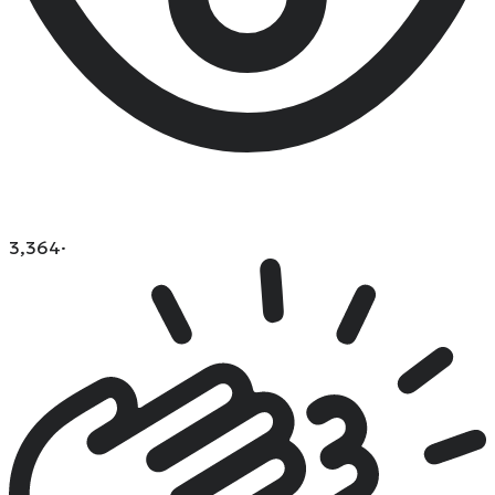
3,364
·