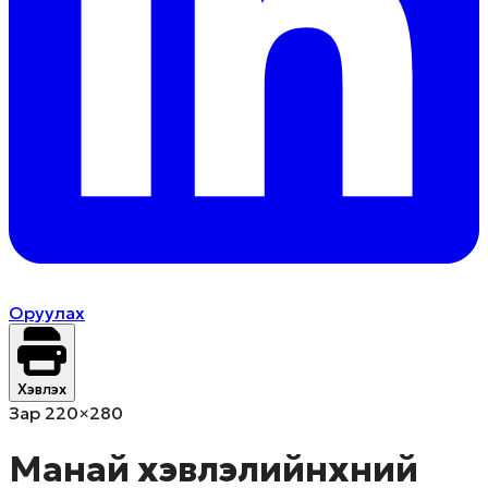
Оруулах
Хэвлэх
Зар 220×280
Манай хэвлэлийнхний