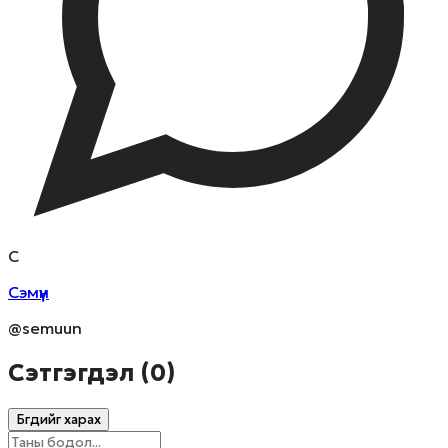
С
Сэмүүн
@semuun
Сэтгэгдэл (
0
)
Бүгдийг харах