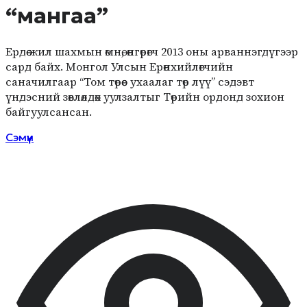
“мангаа”
Ердөө жил шахмын өмнө, өнгөрөгч 2013 оны арваннэгдүгээр
сард байх. Монгол Улсын Ерөнхийлөгчийн
саначилгаар “Том төрөөс ухаалаг төр лүү” сэдэвт
үндэсний зөвлөлдөх уулзалтыг Төрийн ордонд зохион
байгуулсансан.
Сэмүүн