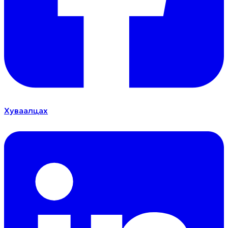
Хуваалцах