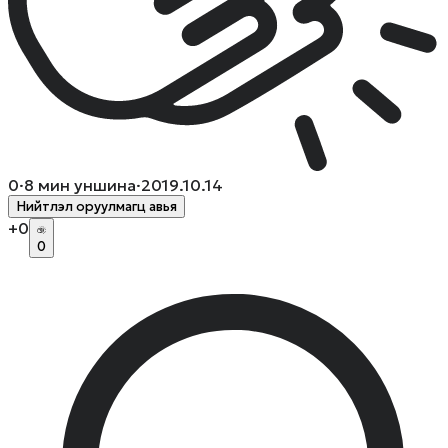
0
·
8
мин уншина
·
2019.10.14
Нийтлэл оруулмагц авья
+
0
0