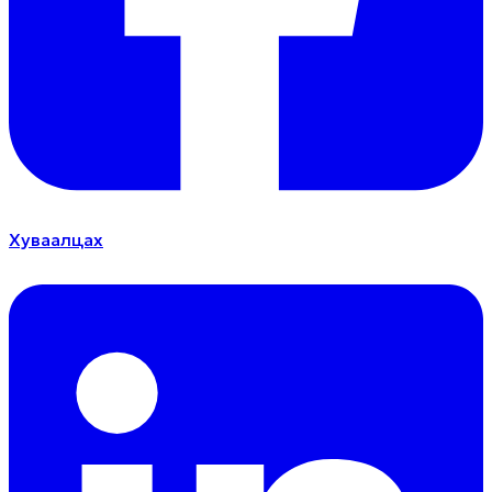
Хуваалцах