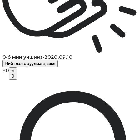
0
·
6
мин уншина
·
2020.09.10
Нийтлэл оруулмагц авья
+
0
0