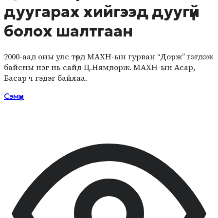
дуугарах хийгээд дуугүй
болох шалтгаан
2000-аад оны улс төрд МАХН-ын гурван “Дорж” гэгдэж
байсны нэг нь сайд Ц.Нямдорж. МАХН-ын Асар,
Басар ч гэдэг байлаа.
Сэмүүн