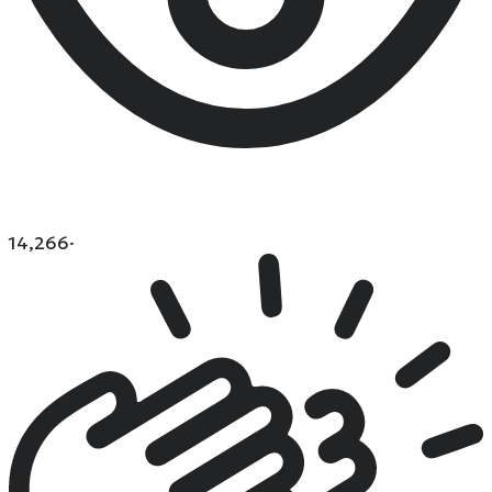
14,266
·