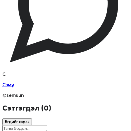
С
Сэмүүн
@semuun
Сэтгэгдэл (
0
)
Бүгдийг харах