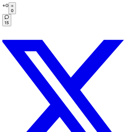
+
0
0
15