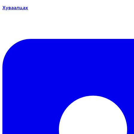
Хуваалцах