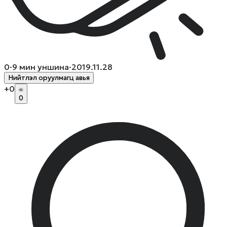
0
·
9
мин уншина
·
2019.11.28
Нийтлэл оруулмагц авья
+
0
0