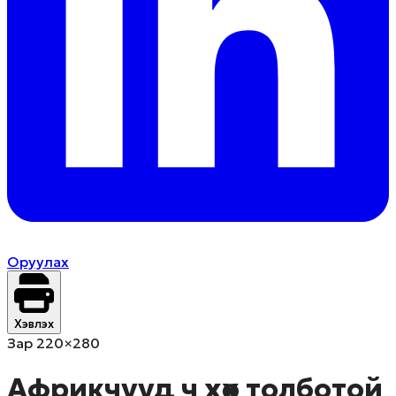
Оруулах
Хэвлэх
Зар 220×280
Африкчууд ч хөх толботой