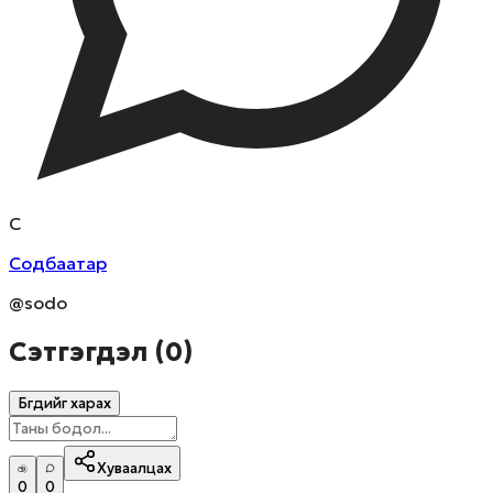
С
Содбаатар
@sodo
Сэтгэгдэл (
0
)
Бүгдийг харах
Хуваалцах
0
0