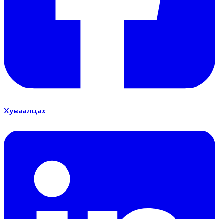
Хуваалцах