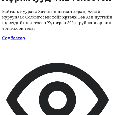
Байгаль нуураас Хятадын цагаан хэрэм, Алтай
нуруунаас Солонгосын хойг хүртэлх Төв Ази нутгийн
нүүдэлчдийг нэгтгэсэн Хүннү гүрэн 300 гаруй жил оршин
тогтносон гэдэг.
Содбаатар