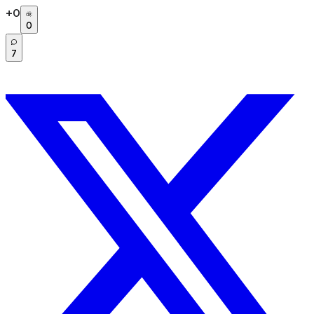
+
0
0
7