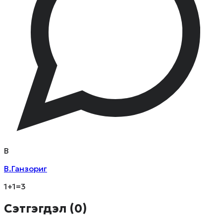
В
В.Ганзориг
1+1=3
Сэтгэгдэл (
0
)