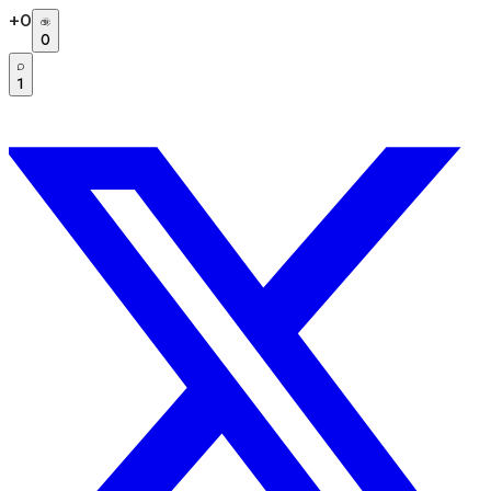
+
0
0
1