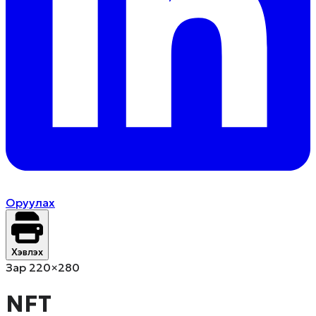
Оруулах
Хэвлэх
Зар 220×280
NFT