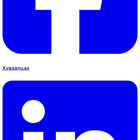
Хуваалцах