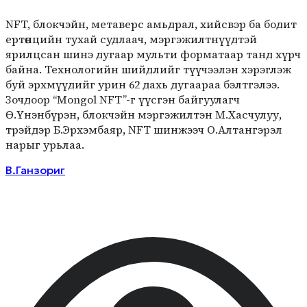
NFT, блокчэйн, метаверс амьдрал, хийсвэр ба бодит
ертөнцийн тухай судлаач, мэргэжилтнүүдтэй
ярилцсан шинэ дугаар мульти форматаар танд хүрч
байна. Технологийн шийдлийг түүчээлэн хэрэглэж
буй эрхмүүдийг урин 62 дахь дугаараа бэлтгэлээ.
Зочдоор “Mongol NFT”-г үүсгэн байгуулагч
Ө.Үнэнбүрэн, блокчэйн мэргэжилтэн М.Хасчулуу,
трэйдэр Б.Эрхэмбаяр, NFT шинжээч О.Алтангэрэл
нарыг урьлаа.
В.Ганзориг