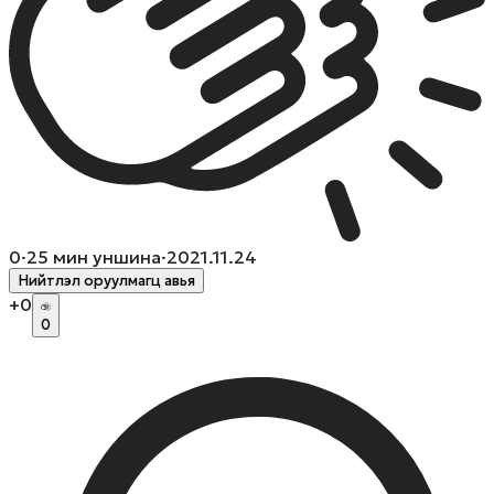
0
·
25
мин уншина
·
2021.11.24
Нийтлэл оруулмагц авья
+
0
0