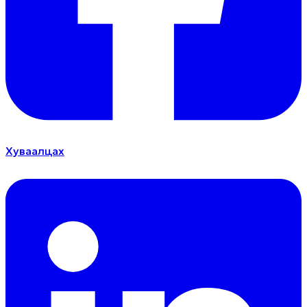
Хуваалцах