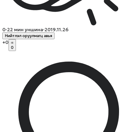
0
·
22
мин уншина
·
2019.11.26
Нийтлэл оруулмагц авья
+
0
0