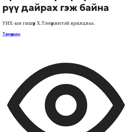
рүү дайрах гэж байна
УИХ-ын гишүүн Х.Тэмүүжинтэй ярилцлаа.
Тэмүүжин