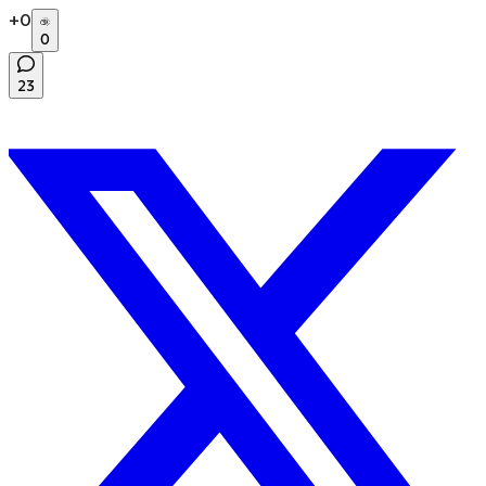
+
0
0
23