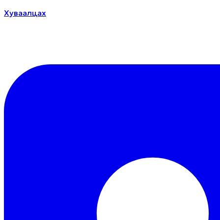
Хуваалцах