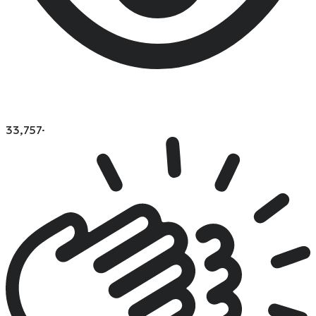
33,757
·