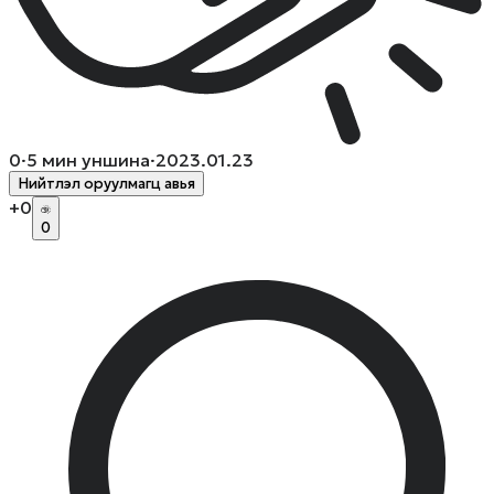
0
·
5
мин уншина
·
2023.01.23
Нийтлэл оруулмагц авья
+
0
0