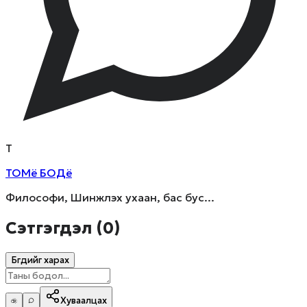
Т
ТОМё БОДё
Философи, Шинжлэх ухаан, бас бус...
Сэтгэгдэл (
0
)
Бүгдийг харах
Хуваалцах