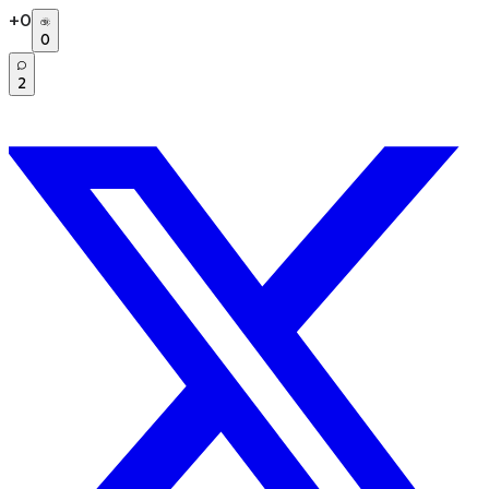
+
0
0
2