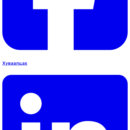
Хуваалцах