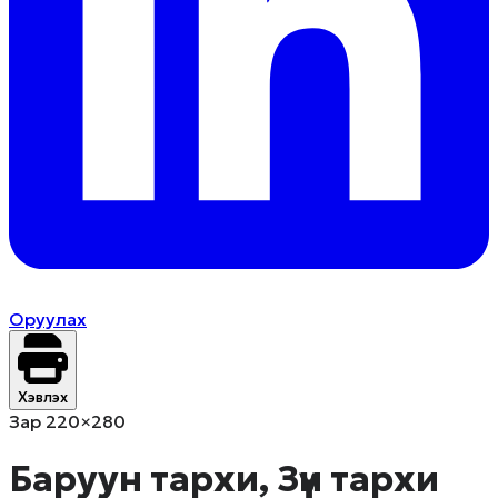
Оруулах
Хэвлэх
Зар 220×280
Баруун тархи, Зүүн тархи