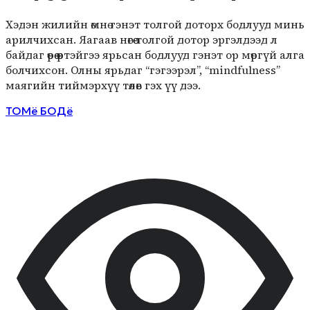
Хэдэн жилийн өмнө гэнэт толгой доторх бодлууд минь
арилчихсан. Яагаав нөгөө толгой дотор эргэлдээд л
байдаг өөрөө өөртэйгээ ярьсан бодлууд гэнэт ор мөргүй алга
болчихсон. Олны ярьдаг “гэгээрэл”, “mindfulness”
маягийн тиймэрхүү төлөв гэх үү дээ.
ТОМё БОДё