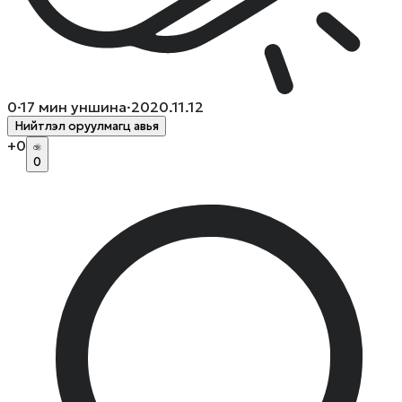
0
·
17
мин уншина
·
2020.11.12
Нийтлэл оруулмагц авья
+
0
0