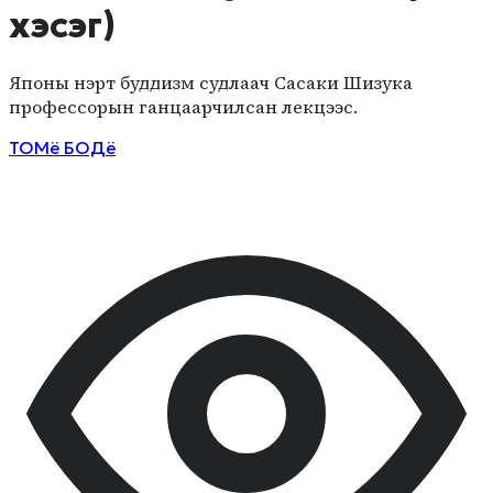
хэсэг)
Японы нэрт буддизм судлаач Сасаки Шизука
профессорын ганцаарчилсан лекцээс.
ТОМё БОДё