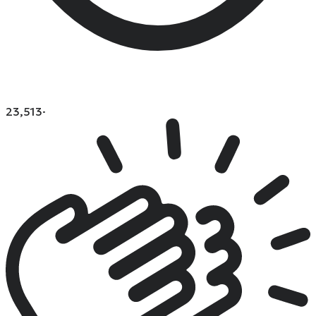
23,513
·