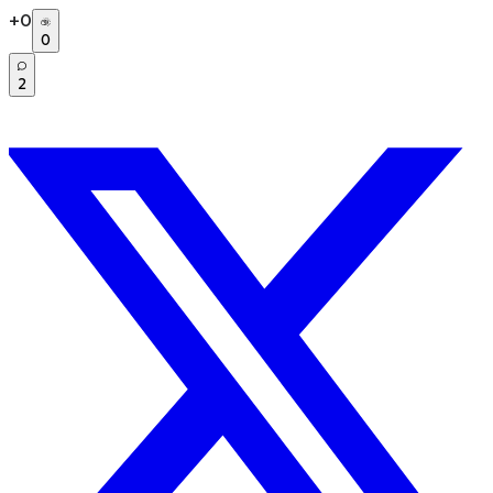
+
0
0
2