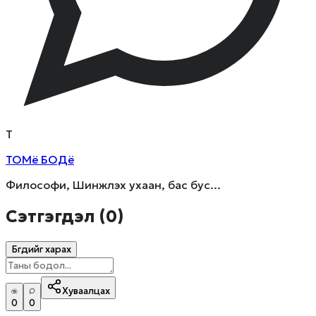
Т
ТОМё БОДё
Философи, Шинжлэх ухаан, бас бус...
Сэтгэгдэл (
0
)
Бүгдийг харах
Хуваалцах
0
0