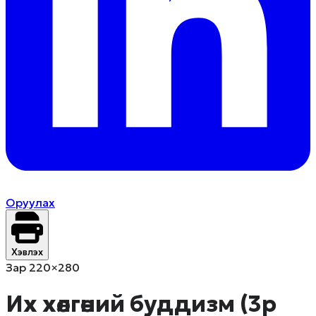
Оруулах
Хэвлэх
Зар 220×280
Их хөлгөний буддизм (3р