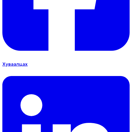
Хуваалцах