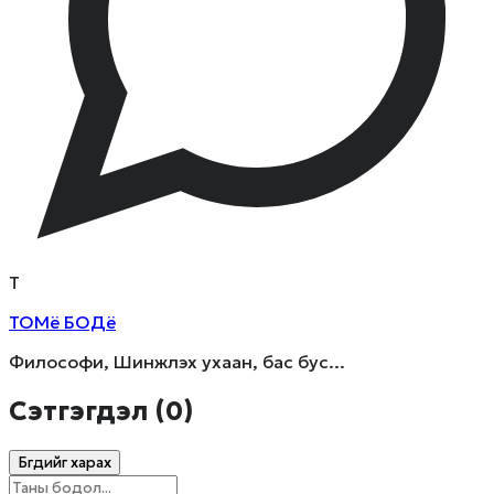
Т
ТОМё БОДё
Философи, Шинжлэх ухаан, бас бус...
Сэтгэгдэл (
0
)
Бүгдийг харах