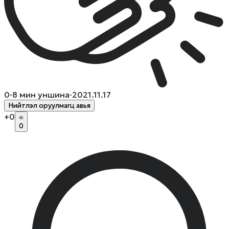
0
·
8
мин уншина
·
2021.11.17
Нийтлэл оруулмагц авья
+
0
0