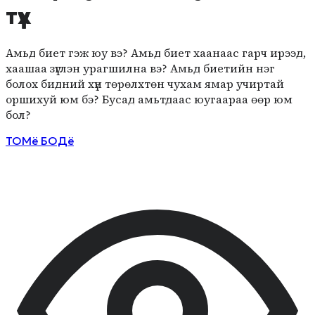
түүх
Амьд биет гэж юу вэ? Амьд биет хаанаас гарч ирээд,
хаашаа зүглэн урагшилна вэ? Амьд биетийн нэг
болох бидний хүн төрөлхтөн чухам ямар учиртай
оршихуй юм бэ? Бусад амьтдаас юугаараа өөр юм
бол?
ТОМё БОДё