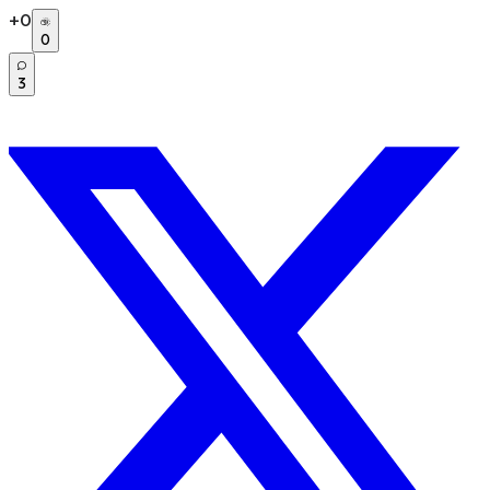
+
0
0
3