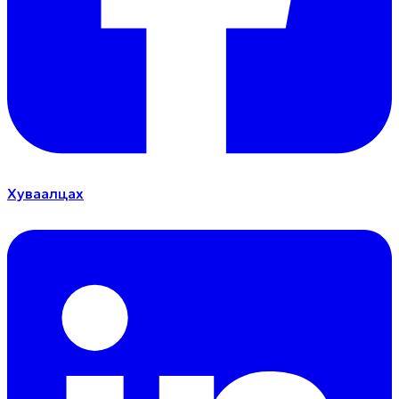
Хуваалцах