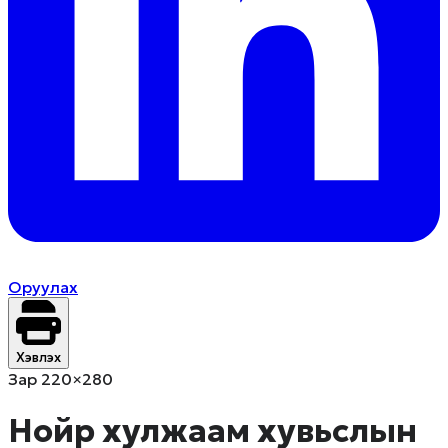
Оруулах
Хэвлэх
Зар 220×280
Нойр хулжаам хувьслын