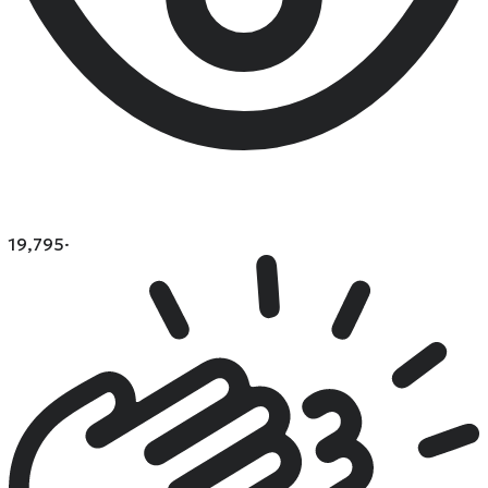
19,795
·