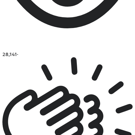
28,141
·