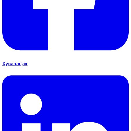
Хуваалцах