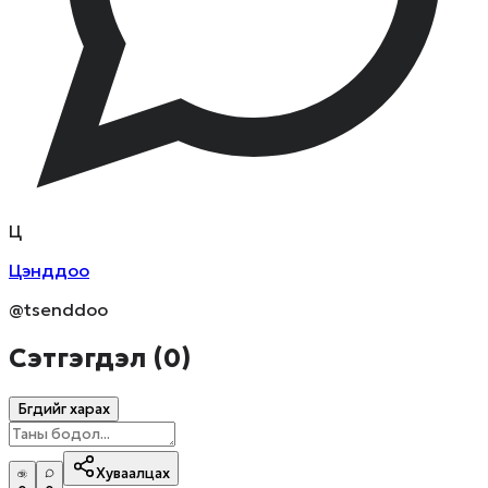
Ц
Цэнддоо
@tsenddoo
Сэтгэгдэл (
0
)
Бүгдийг харах
Хуваалцах