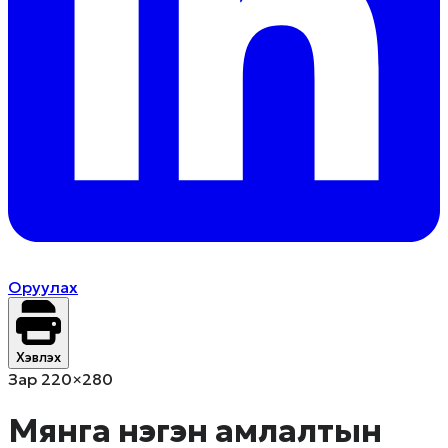
Оруулах
Хэвлэх
Зар 220×280
Мянга нэгэн амлалтын