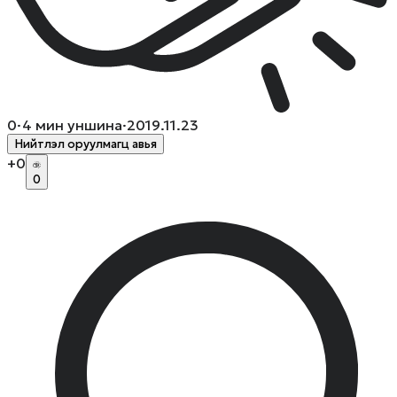
0
·
4
мин уншина
·
2019.11.23
Нийтлэл оруулмагц авья
+
0
0