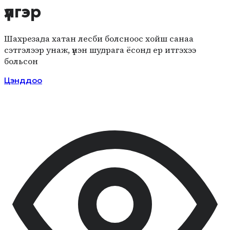
үлгэр
Шахрезада хатан лесби болсноос хойш санаа
сэтгэлээр унаж, үнэн шудрага ёсонд ер итгэхээ
больсон
Цэнддоо