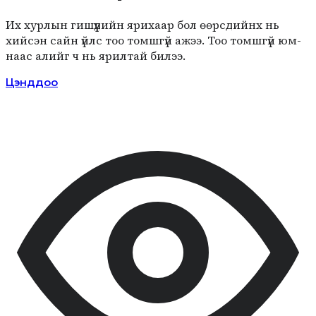
Их хурлын гишүүдийн ярихаар бол өөрсдийнх нь
хийсэн сайн үйлс тоо томш­гүй ажээ. Тоо томшгүй юм­
наас алийг ч нь ярилтай билээ.
Цэнддоо