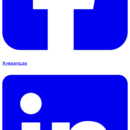
Хуваалцах