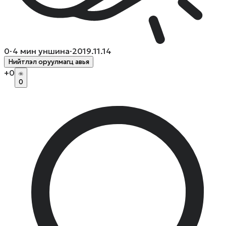
0
·
4
мин уншина
·
2019.11.14
Нийтлэл оруулмагц авья
+
0
0