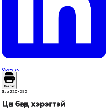
Оруулах
Хэвлэх
Зар 220×280
Цөөн бөгөөд хэрэгтэй