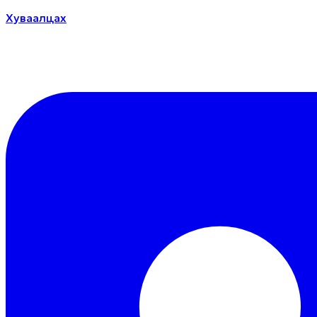
Хуваалцах