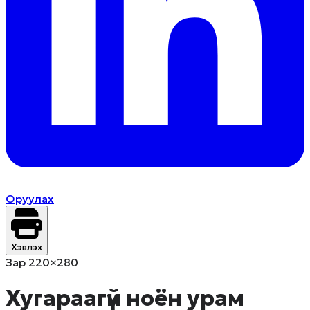
Оруулах
Хэвлэх
Зар 220×280
Хугараагүй ноён урам