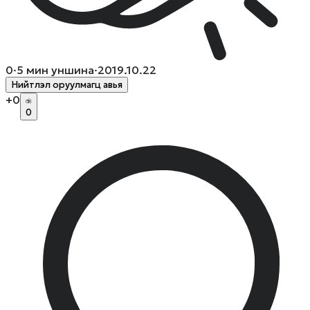
0
·
5
мин уншина
·
2019.10.22
Нийтлэл оруулмагц авья
+
0
0