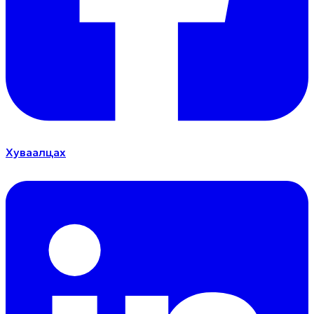
Хуваалцах